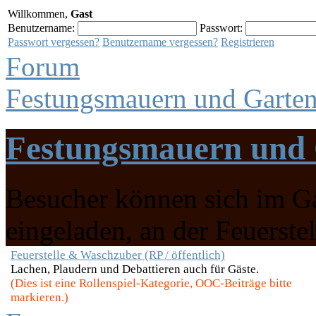
Willkommen,
Gast
Benutzername:
Passwort:
Passwort vergessen?
Benutzername vergessen?
Registrieren
Forum
Festungsmauern und Garten 
Festungsmauern und G
Besucher können sich im G
eingeladen, an der Feuerste
Feuerstelle & Waschzuber (RP / öffentlich)
Lachen, Plaudern und Debattieren auch für Gäste.
(Dies ist eine Rollenspiel-Kategorie, OOC-Beiträge bitte
markieren.)