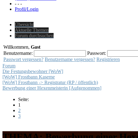
- - -
Profil/Login
Übersicht
Aktuelle Themen
Forum durchsuchen
Willkommen,
Gast
Benutzername:
Passwort:
Passwort vergessen?
Benutzername vergessen?
Registrieren
Forum
Die Festungsbewohner [WoW]
[WoW] Frostbann Kaserne
[WoW] Frostbann -> Registratur (RP / öffentlich)
Bewerbung einer Hexenmeisterin [Aufgenommen]
Seite:
1
2
3
THEMA: Bewerbung einer Hexe