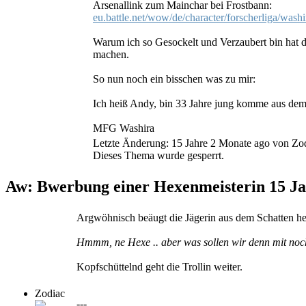
Arsenallink zum Mainchar bei Frostbann:
eu.battle.net/wow/de/character/forscherliga/wash
Warum ich so Gesockelt und Verzaubert bin hat 
machen.
So nun noch ein bisschen was zu mir:
Ich heiß Andy, bin 33 Jahre jung komme aus dem 
MFG Washira
Letzte Änderung: 15 Jahre 2 Monate ago von
Zo
Dieses Thema wurde gesperrt.
Aw: Bwerbung einer Hexenmeisterin
15 J
Argwöhnisch beäugt die Jägerin aus dem Schatten hera
Hmmm, ne Hexe .. aber was sollen wir denn mit noch
Kopfschüttelnd geht die Trollin weiter.
Zodiac
---