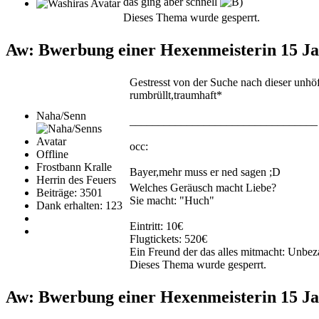
das ging aber schnell
Dieses Thema wurde gesperrt.
Aw: Bwerbung einer Hexenmeisterin
15 J
Gestresst von der Suche nach dieser unhö
rumbrüllt,traumhaft*
Naha/Senn
_________________________________
occ:
Offline
Frostbann Kralle
Bayer,mehr muss er ned sagen ;D
Herrin des Feuers
Welches Geräusch macht Liebe?
Beiträge: 3501
Sie macht: "Huch"
Dank erhalten: 123
Eintritt: 10€
Flugtickets: 520€
Ein Freund der das alles mitmacht: Unbez
Dieses Thema wurde gesperrt.
Aw: Bwerbung einer Hexenmeisterin
15 J