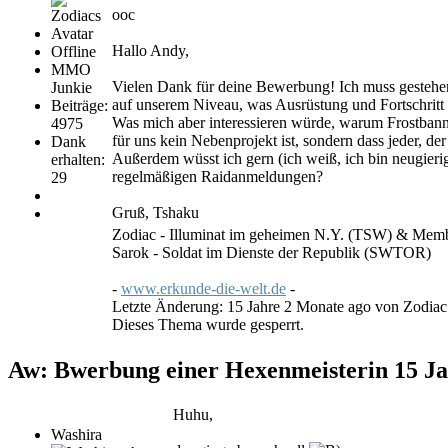
ooc
Hallo Andy,
Offline
MMO
Vielen Dank für deine Bewerbung! Ich muss gestehen, 
Junkie
auf unserem Niveau, was Ausrüstung und Fortschritt a
Beiträge:
Was mich aber interessieren würde, warum Frostbann?
4975
für uns kein Nebenprojekt ist, sondern dass jeder, der
Dank
Außerdem wüsst ich gern (ich weiß, ich bin neugierig)
erhalten:
regelmäßigen Raidanmeldungen?
29
Gruß, Tshaku
Zodiac - Illuminat im geheimen N.Y. (TSW) & Me
Sarok - Soldat im Dienste der Republik (SWTOR)
-
www.erkunde-die-welt.de
-
Letzte Änderung: 15 Jahre 2 Monate ago von
Zodiac
Dieses Thema wurde gesperrt.
Aw: Bwerbung einer Hexenmeisterin
15 J
Huhu,
Washira