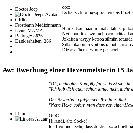
ooc:
Doctor Jeep
Es hat sich rumgesprochen das Frostb
Offline
Frostbann Medizinmann
Hän katsoi maan reunalta tähteä puto
Deine MAMA!
Nyt kauniit kasvot neitosen peittää k
Beiträge: 8626
Jokaisen täytyy katsoa silmiin totuud
Dank erhalten: 266
Sillä aika ompi voittoisa, mut' tämä m
Dieses Thema wurde gesperrt.
Aw: Bwerbung einer Hexenmeisterin
15 J
"Oh, mein alter Kampfgefährte lässt sich in 
"Ich hab dich auch schon lange nicht mehr g
Der Bewerbung folgenden Text hinzufügt:
"Nette Hexe, sofern man dass von einer Hexe
Linora
OOC:
Hi Andi, alte Socke!
Ich freu mich sehr, dass du dich so schnell