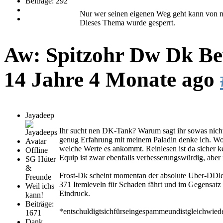
Beiträge: 292
Nur wer seinen eigenen Weg geht kann von 
Dieses Thema wurde gesperrt.
Aw: Spitzohr Dw Dk Bew
14 Jahre 4 Monate ago
Jayadeep
Ihr sucht nen DK-Tank? Warum sagt ihr sowas nicht
genug Erfahrung mit meinem Paladin denke ich. Wob
welche Werte es ankommt. Reinlesen ist da sicher 
Offline
Equip ist zwar ebenfalls verbesserungswürdig, aber 
SG Hüter
&
Frost-Dk scheint momentan der absolute Uber-DDle
Freunde
371 Itemleveln für Schaden fährt und im Gegensatz 
Weil ichs
Eindruck.
kann!
Beiträge:
*entschuldigtsichfürseingespammeundistgleichwie
1671
Dank