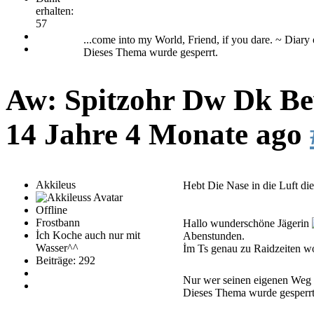
erhalten:
57
...come into my World, Friend, if you dare. ~ Diary
Dieses Thema wurde gesperrt.
Aw: Spitzohr Dw Dk Bew
14 Jahre 4 Monate ago
Akkileus
Hebt Die Nase in die Luft di
Offline
Frostbann
Hallo wunderschöne Jägerin
İch Koche auch nur mit
Abenstunden.
Wasser^^
İm Ts genau zu Raidzeiten w
Beiträge: 292
Nur wer seinen eigenen Weg
Dieses Thema wurde gesperrt