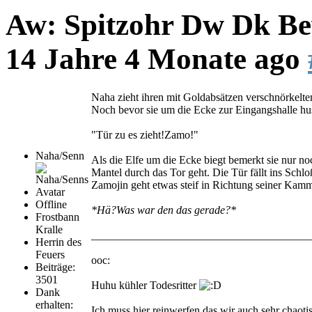
Aw: Spitzohr Dw Dk Bew
14 Jahre 4 Monate ago
Naha zieht ihren mit Goldabsätzen verschnörkelte
Noch bevor sie um die Ecke zur Eingangshalle hu
"Tür zu es zieht!Zamo!"
Naha/Senn
Als die Elfe um die Ecke biegt bemerkt sie nur no
Mantel durch das Tor geht. Die Tür fällt ins Schlo
Zamojin geht etwas steif in Richtung seiner Kamm
Offline
*Hä?Was war den das gerade?*
Frostbann
Kralle
_______________________________________
Herrin des
Feuers
ooc:
Beiträge:
3501
Huhu kühler Todesritter
Dank
erhalten:
Ich muss hier reinwerfen das wir auch sehr chaoti