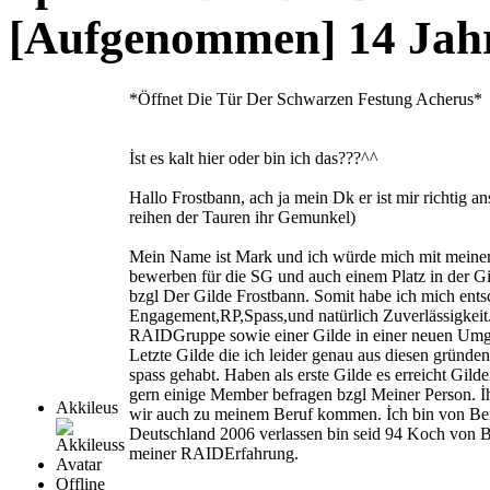
[Aufgenommen]
14 Jah
*Öffnet Die Tür Der Schwarzen Festung Acherus*
İst es kalt hier oder bin ich das???^^
Hallo Frostbann, ach ja mein Dk er ist mir richtig a
reihen der Tauren ihr Gemunkel)
Mein Name ist Mark und ich würde mich mit meinem
bewerben für die SG und auch einem Platz in der Gi
bzgl Der Gilde Frostbann. Somit habe ich mich ents
Engagement,RP,Spass,und natürlich Zuverlässigkeit. 
RAIDGruppe sowie einer Gilde in einer neuen Umg
Letzte Gilde die ich leider genau aus diesen gründe
spass gehabt. Haben als erste Gilde es erreicht Gil
gern einige Member befragen bzgl Meiner Person. İ
Akkileus
wir auch zu meinem Beruf kommen. İch bin von Beru
Deutschland 2006 verlassen bin seid 94 Koch von Be
meiner RAIDErfahrung.
Offline