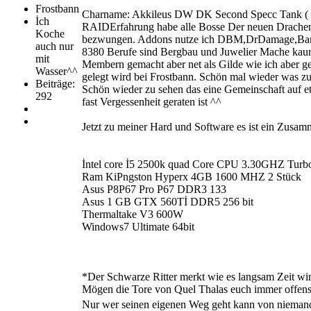
Frostbann
Charname: Akkileus DW DK Second Specc Tank ( ta
İch
RAIDErfahrung habe alle Bosse Der neuen Drachens
Koche
bezwungen. Addons nutze ich DBM,DrDamage,Barten
auch nur
8380 Berufe sind Bergbau und Juwelier Mache kaum
mit
Membern gemacht aber net als Gilde wie ich aber gel
Wasser^^
gelegt wird bei Frostbann. Schön mal wieder was z
Beiträge:
Schön wieder zu sehen das eine Gemeinschaft auf e
292
fast Vergessenheit geraten ist ^^
Jetzt zu meiner Hard und Software es ist ein Zusam
İntel core İ5 2500k quad Core CPU 3.30GHZ Turb
Ram KiPngston Hyperx 4GB 1600 MHZ 2 Stück
Asus P8P67 Pro P67 DDR3 133
Asus 1 GB GTX 560Tİ DDR5 256 bit
Thermaltake V3 600W
Windows7 Ultimate 64bit
*Der Schwarze Ritter merkt wie es langsam Zeit 
Mögen die Tore von Quel Thalas euch immer offens
Nur wer seinen eigenen Weg geht kann von nieman