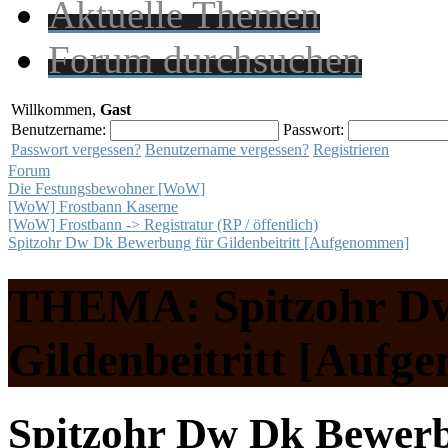
Aktuelle Themen
Forum durchsuchen
Willkommen,
Gast
Benutzername:
Passwort:
Passwort vergessen?
Benutzername vergessen?
Registrieren
Forum
Die Festungsbewohner [WoW]
[WoW] Frostbann Kaserne
[WoW] Frostbann -> Registratur (RP / öffentlich)
Spitzohr Dw Dk Bewerbung für Gildenbeitritt [Aufgenommen]
THEMA: Spitzohr Dw
Gildenbeitritt [Auf
Spitzohr Dw Dk Bewerbu