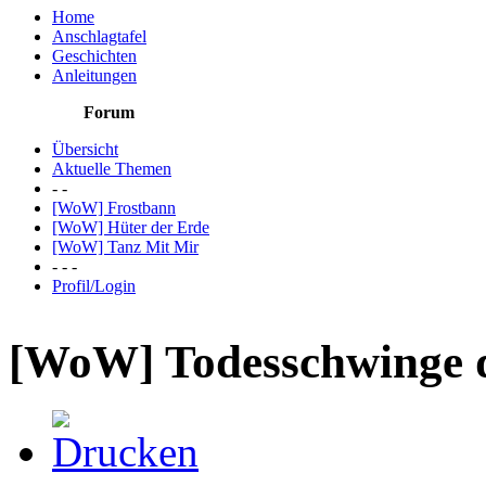
Home
Anschlagtafel
Geschichten
Anleitungen
Forum
Übersicht
Aktuelle Themen
- -
[WoW] Frostbann
[WoW] Hüter der Erde
[WoW] Tanz Mit Mir
- - -
Profil/Login
[WoW] Todesschwinge d