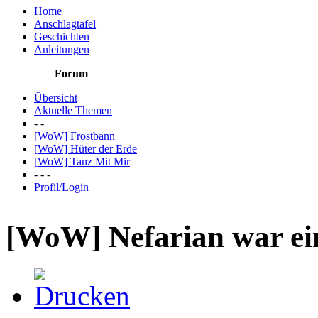
Home
Anschlagtafel
Geschichten
Anleitungen
Forum
Übersicht
Aktuelle Themen
- -
[WoW] Frostbann
[WoW] Hüter der Erde
[WoW] Tanz Mit Mir
- - -
Profil/Login
[WoW] Nefarian war e