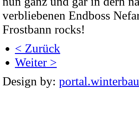
nun ganz und gar in dern nä
verbliebenen Endboss Nefar
Frostbann rocks!
< Zurück
Weiter >
Design by:
portal.winterba